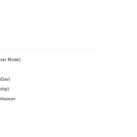
oser Mode)
bDav)
php)
Enhancer