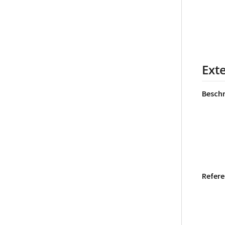
Ext
Besch
Refere