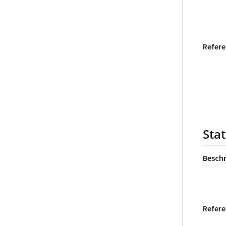
Refere
Sta
Besch
Refere