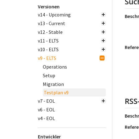
Suc
Versionen
v14 - Upcoming
Besch
v13 - Current
v12 - Stable
v11 - ELTS
Refere
v10 - ELTS
v9 - ELTS
Operations
Setup
Migration
Testplan v9
RSS
v7 - EOL
v6 - EOL
Besch
v4 - EOL
Refere
Entwickler