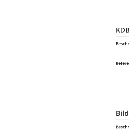
KDB
Besch
Refere
Bil
Besch