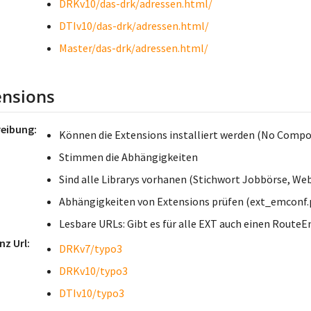
DRKv10/das-drk/adressen.html/
DTIv10/das-drk/adressen.html/
Master/das-drk/adressen.html/
ensions
reibung
Können die Extensions installiert werden (No Comp
Stimmen die Abhängigkeiten
Sind alle Librarys vorhanen (Stichwort Jobbörse, We
Abhängigkeiten von Extensions prüfen (ext_emconf.
Lesbare URLs: Gibt es für alle EXT auch einen Route
nz Url
DRKv7/typo3
DRKv10/typo3
DTIv10/typo3