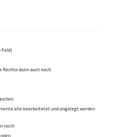
-Feld)
e Rechte dann auch noch
leichen
emente alle bearbeitetet und angelegt werden
or noch
handen