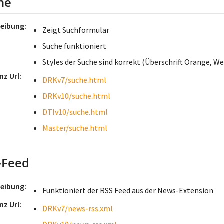
he
reibung
Zeigt Suchformular
Suche funktioniert
Styles der Suche sind korrekt (Überschrift Orange, We
nz Url
DRKv7/suche.html
DRKv10/suche.html
DTIv10/suche.html
Master/suche.html
-Feed
reibung
Funktioniert der RSS Feed aus der News-Extension
nz Url
DRKv7/news-rss.xml