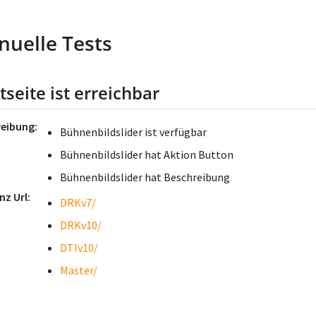
uelle Tests
tseite ist erreichbar
reibung
Bühnenbildslider ist verfügbar
Bühnenbildslider hat Aktion Button
Bühnenbildslider hat Beschreibung
nz Url
DRKv7/
DRKv10/
DTIv10/
Master/