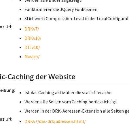
Werden alle Bilder angezeigt
Funktionieren die JQuery Funktionen
Stichwort: Compression-Level in der LocalConfigura
nz Url
DRKv7/
DRKv10/
DTIv10/
Master/
tic-Caching der Website
reibung
Ist das Caching aktiv über die staticfilecache
Werden alle Seiten vom Caching berücksichtigt
Werden in der DRK-Adressen-Extension alle Seiten ge
nz Url
DRKv7/das-drk/adressen.html/