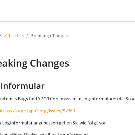
v11 - ELTS
Breaking Changes
eaking Changes
informular
nd eines Bugs im TYPO3 Core müssen in Loginformularen die Sto
https://forge.typo3.org/issues/92363
 Loginformular anzupassen gehen Sie wie folgt vor:
Dazu öffnen Sie das jeweilige Loginformular