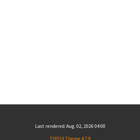
Last rendered: Aug. 02, 2026 04:00
TYPO3 Theme 4.7.9